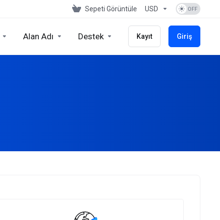
Sepeti Görüntüle
USD
Alan Adı
Destek
Kayıt
Giriş