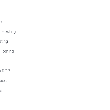
rs
e Hosting
ting
 Hosting
s RDP
vices
ns