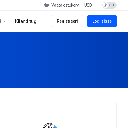
Vaata ostukorvi
USD
d
Klienditugi
Registreeri
Logi sisse