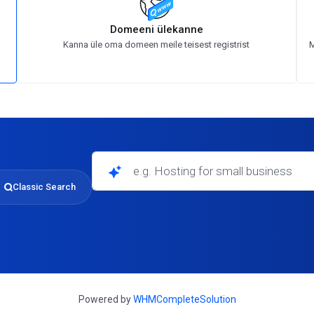
Domeeni ülekanne
Kanna üle oma domeen meile teisest registrist
M
e.g. Hosting for small businesses
Classic Search
Powered by
WHMCompleteSolution