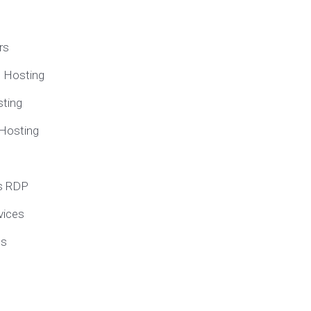
rs
e Hosting
ting
 Hosting
s RDP
vices
ns