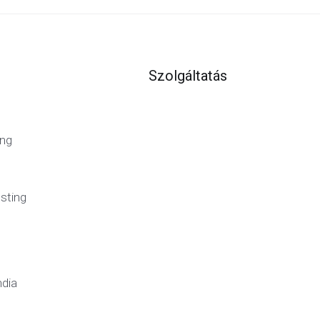
Szolgáltatás
ng
sting
ndia