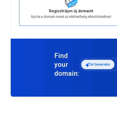
Regisztrájon új domaint
Írja be a domain nevet az elérhetőség ellenőrzéséhez!
Find
your
AI Generator
domain: