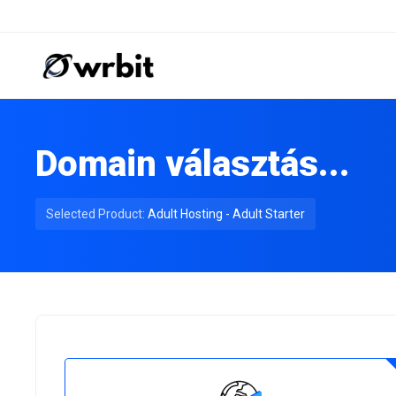
Domain választás...
Selected Product:
Adult Hosting - Adult Starter