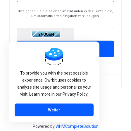
Bitte geben Sie die Zeichen im Bild unten in das Textfeld ein,
um automatisierten Eingaben vorzubeugen.
Enter Captcha Cod
Senden
Noch kein Kunde?
Konto erstellen
To provide you with the best possible
experience, Owrbit uses cookies to
Sprache:
Deutsch
analyze site usage and personalize your
visit. Learn more in our Privacy Policy.
Weiter
Powered by
WHMCompleteSolution