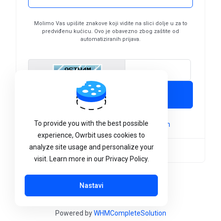
Molimo Vas upišite znakove koji vidite na slici dolje u za to
predviđenu kućicu. Ovo je obavezno zbog zaštite od
automatiziranih prijava.
Enter Captcha Cod
Pošalji
To provide you with the best possible
Not a member yet?
Stvorite novi račun
experience, Owrbit uses cookies to
analyze site usage and personalize your
Jezik:
Hrvatski
visit. Learn more in our Privacy Policy.
Nastavi
Powered by
WHMCompleteSolution